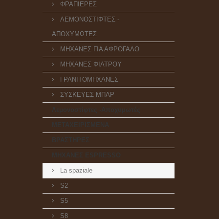
ΦΡΑΠΙΕΡΕΣ
ΛΕΜΟΝΟΣΤΙΦΤΕΣ -
ΑΠΟΧΥΜΩΤΕΣ
ΜΗΧΑΝΕΣ ΓΙΑ ΑΦΡΟΓΑΛΟ
ΜΗΧΑΝΕΣ ΦΙΛΤΡΟΥ
ΓΡΑΝΙΤΟΜΗΧΑΝΕΣ
ΣΥΣΚΕΥΕΣ ΜΠΑΡ
Λεμονοστίφτες -Αποχυμωτές
ΜΕΤΑΧΕΙΡΙΣΜΕΝΑ
ΒΡΑΣΤΗΡΕΣ
ΜΗΧΑΝΕΣ ESPRESSO
La spaziale
S2
S5
S8