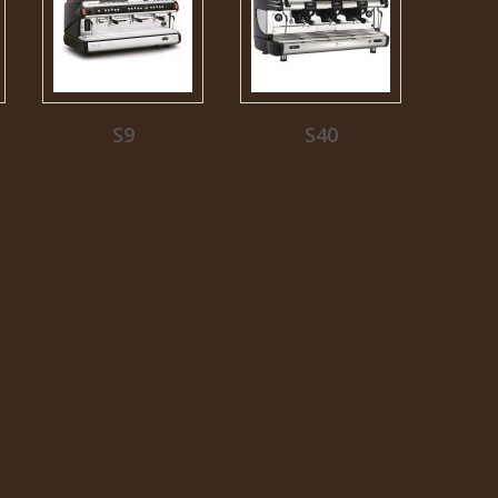
S9
S40