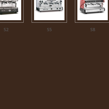
S2
S5
S8