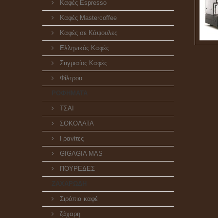
Καφές Espresso
Καφές Mastercoffee
Καφές σε Κάψουλες
Ελληνικός Καφές
Στιγμιαίος Καφές
Φίλτρου
ΡΟΦΗΜΑΤΑ
ΤΣΑΙ
ΣΟΚΟΛΑΤΑ
Γρανίτες
GIGAGIA MAS
ΠΟΥΡΕΔΕΣ
ΖΑΧΑΡΩΔΗ
Σιρόπια καφέ
ζάχαρη