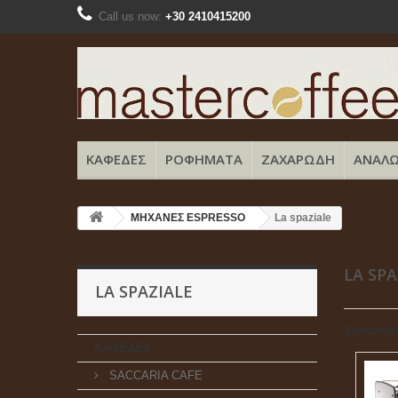
Call us now:
+30 2410415200
ΚΑΦΕΔΕΣ
ΡΟΦΗΜΑΤΑ
ΖΑΧΑΡΩΔΗ
ΑΝΑΛΩ
ΜΗΧΑΝΕΣ ESPRESSO
La spaziale
LA SP
LA SPAZIALE
Subcateg
ΚΑΦΕΔΕΣ
SACCARIA CAFE